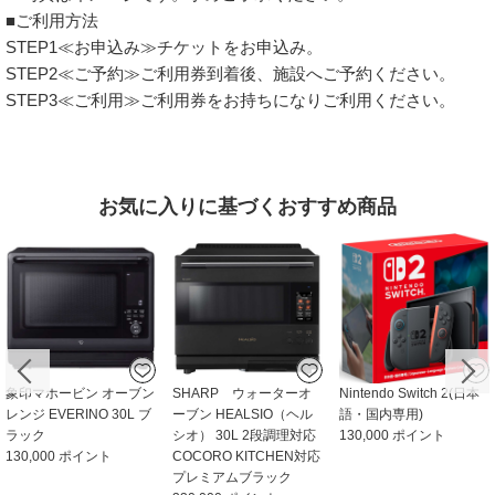
■ご利用方法
STEP1≪お申込み≫チケットをお申込み。
STEP2≪ご予約≫ご利用券到着後、施設へご予約ください。
STEP3≪ご利用≫ご利用券をお持ちになりご利用ください。
お気に⼊りに基づくおすすめ商品
象印マホービン オーブン
SHARP ウォーターオ
Nintendo Switch 2(日本
レンジ EVERINO 30L ブ
ーブン HEALSIO（ヘル
語・国内専用)
ラック
シオ） 30L 2段調理対応
130,000 ポイント
130,000 ポイント
COCORO KITCHEN対応
プレミアムブラック