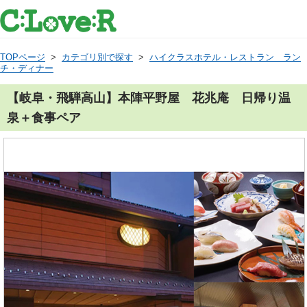
TOPページ
>
カテゴリ別で探す
>
ハイクラスホテル・レストラン ラン
チ・ディナー
【岐阜・飛騨高山】本陣平野屋 花兆庵 日帰り温
泉＋食事ペア